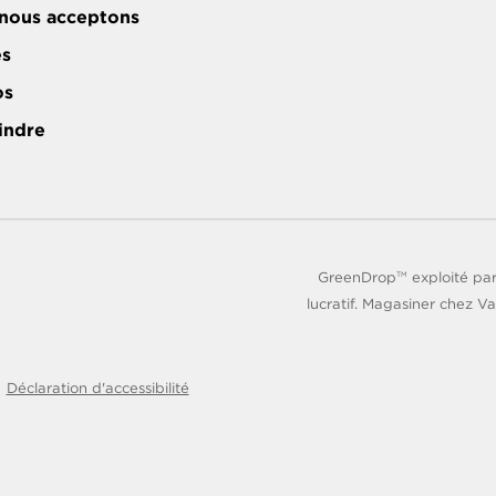
nous acceptons
es
os
indre
GreenDrop
exploité par
TM
lucratif. Magasiner chez Va
Déclaration d'accessibilité