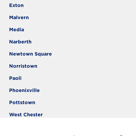
Exton
Malvern
Media
Narberth
Newtown Square
Norristown
Paoli
Phoenixville
Pottstown
West Chester
Willow Grove