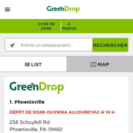
SITES DE
À
DONS
PROPOS
RECHERCHER
LIST
MAP
1.
Phoenixville
DÉPÔT DE DONS OUVRIRA AUJOURD’HUI À 10 H
256 Schuylkill Rd
Phoenixville, PA 19460