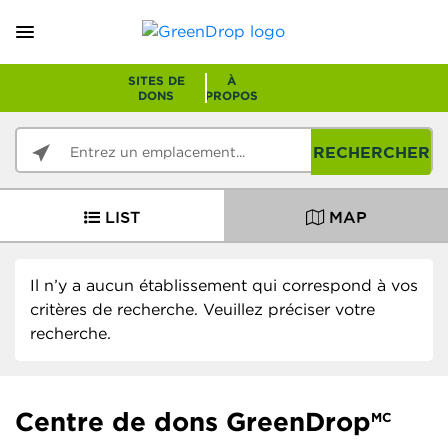
SITES DE
À
DONS
PROPOS
RECHERCHER
LIST
MAP
Il n’y a aucun établissement qui correspond à vos
critères de recherche. Veuillez préciser votre
recherche.
Centre de dons GreenDrop
MC