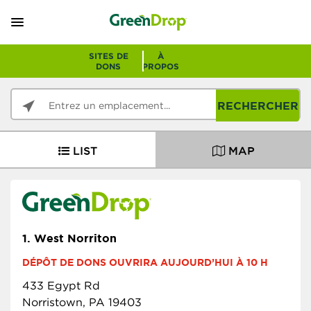
SITES DE
À
DONS
PROPOS
RECHERCHER
LIST
MAP
1.
West Norriton
DÉPÔT DE DONS OUVRIRA AUJOURD’HUI À 10 H
433 Egypt Rd
Norristown, PA 19403