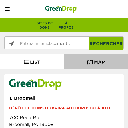
SITES DE
À
DONS
PROPOS
RECHERCHER
LIST
MAP
1.
Broomall
DÉPÔT DE DONS OUVRIRA AUJOURD’HUI À 10 H
700 Reed Rd
Broomall, PA 19008