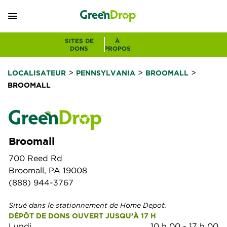
SITES DE
À
DONS
PROPOS
>
>
>
LOCALISATEUR
PENNSYLVANIA
BROOMALL
BROOMALL
Broomall
700 Reed Rd
Broomall, PA 19008
(888) 944-3767
Situé dans le stationnement de Home Depot.
DÉPÔT DE DONS OUVERT JUSQU’À 17 H
Lundi
10 h 00
-
17 h 00