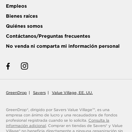
Empleos
Bienes raíces
Quiénes somos
Contáctanos/Preguntas frecuentes
No venda ni comparta mi información personal
GreenDrop
Savers
Value Village, EE. UU.
GreenDrop®, dirigido por Savers Value Village
, es una
TM
empresa con ánimo de lucro y una recaudadora de fondos
profesional registrada cuando se lo solicita.
Consulta la
información adicional
. Comprar en tiendas de Savers® y Value
Village® no beneficia directamente a ninguna organización sin