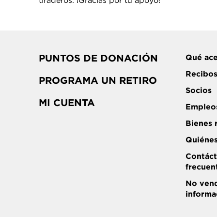
tiraderos. ¡Gracias por tu apoyo!
PUNTOS DE DONACIÓN
Qué ac
Recibos
PROGRAMA UN RETIRO
Socios
MI CUENTA
Empleo
Bienes 
Quiéne
Contáct
frecuen
No vend
informa