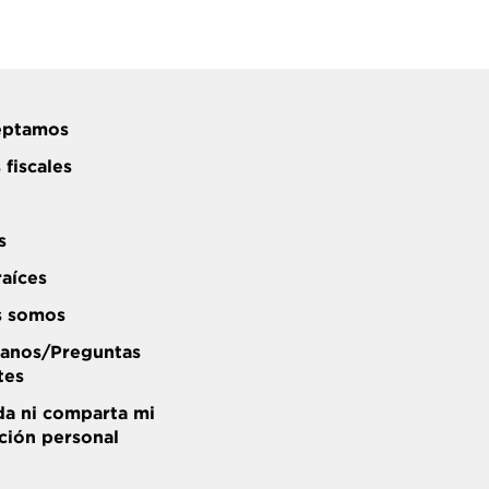
eptamos
 fiscales
s
raíces
s somos
anos/Preguntas
tes
a ni comparta mi
ción personal