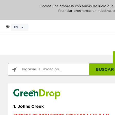
Somos una empresa con ánimo de lucro que abo
financiar programas en nuestras c
ES
BUSCAR
1.
Johns Creek