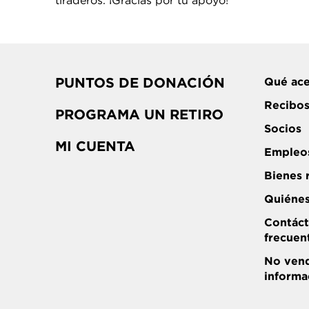
tiraderos. ¡Gracias por tu apoyo!
PUNTOS DE DONACIÓN
Qué ac
Recibos
PROGRAMA UN RETIRO
Socios
MI CUENTA
Empleo
Bienes 
Quiéne
Contáct
frecuen
No vend
informa