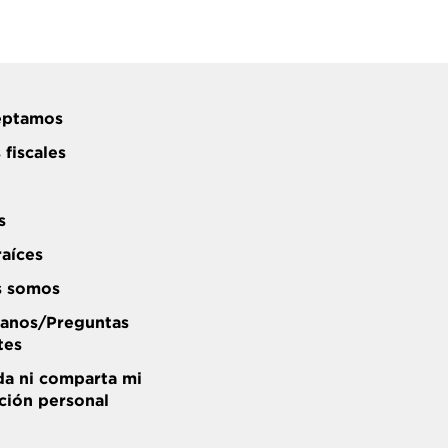
eptamos
 fiscales
s
raíces
s somos
anos/Preguntas
tes
a ni comparta mi
ción personal