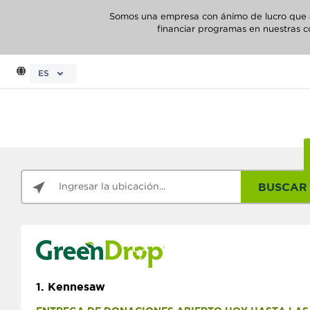
Somos una empresa con ánimo de lucro que abo
financiar programas en nuestras c
ES
BUSCAR
1.
Kennesaw