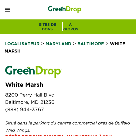
SITES DE
À
DONS
PROPOS
>
>
>
LOCALISATEUR
MARYLAND
BALTIMORE
WHITE
MARSH
White Marsh
8200 Perry Hall Blvd
Baltimore, MD 21236
(888) 944-3767
Situé dans le parking du centre commercial près de Buffalo
Wild Wings.