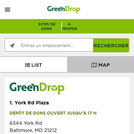
SITES DE
À
DONS
PROPOS
RECHERCHER
LIST
MAP
1.
York Rd Plaza
DÉPÔT DE DONS OUVERT JUSQU’À 17 H
6344 York Rd
Baltimore, MD 21212