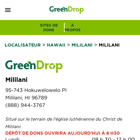
SITES DE
À
DONS
PROPOS
>
>
>
LOCALISATEUR
HAWAII
MILILANI
MILILANI
Mililani
95-743 Hokuwelowelo Pl
Mililani, HI 96789
(888) 944-3767
Situé sur le terrain de l'église luthérienne du Christ de
Mililani.
DÉPÔT DE DONS OUVRIRA AUJOURD’HUI À 8 H30
Lundi
08 h 30
-
17 h 00