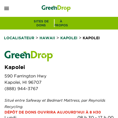
SITES DE
À
DONS
PROPOS
>
>
>
LOCALISATEUR
HAWAII
KAPOLEI
KAPOLEI
Kapolei
590 Farrington Hwy
Kapolei, HI 96707
(888) 944-3767
Situé entre Safeway et Bedmart Mattress, par Reynolds
Recycling.
DÉPÔT DE DONS OUVRIRA AUJOURD’HUI À 8 H30
Lundi
08 h 30
-
17 h 00