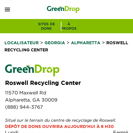
SITES DE
À
DONS
PROPOS
>
>
>
LOCALISATEUR
GEORGIA
ALPHARETTA
ROSWELL
RECYCLING CENTER
Roswell Recycling Center
11570 Maxwell Rd
Alpharetta, GA 30009
(888) 944-3767
Situé sur le terrain du centre de recyclage de Roswell.
DÉPÔT DE DONS OUVRIRA AUJOURD’HUI À 8 H30
Lundi
Fermé