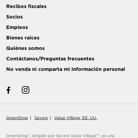
Recibos fiscales
Socios
Empleos
Bienes raíces
Quiénes somos
Contáctanos/Preguntas frecuentes
No venda ni comparta mi información personal
GreenDrop
Savers
Value Village, EE. UU.
GreenDrop®, dirigido por Savers Value Village
, es una
TM