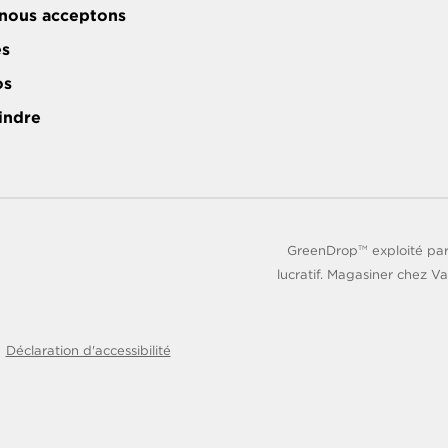
nous acceptons
es
os
indre
GreenDrop
exploité par
TM
lucratif. Magasiner chez Va
Déclaration d'accessibilité