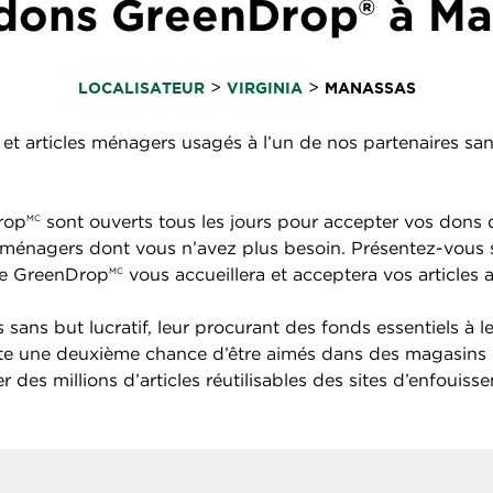
dons GreenDrop® à Ma
>
>
LOCALISATEUR
VIRGINIA
MANASSAS
et articles ménagers usagés à l’un de nos partenaires sans 
rop
sont ouverts tous les jours pour accepter vos dons d
MC
cles ménagers dont vous n’avez plus besoin. Présentez-vou
ire GreenDrop
vous accueillera et acceptera vos articles 
MC
sans but lucratif, leur procurant des fonds essentiels à l
ite une deuxième chance d’être aimés dans des magasins 
 des millions d’articles réutilisables des sites d’enfouiss