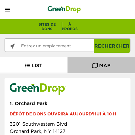
SITES DE
À
DONS
PROPOS
RECHERCHER
LIST
MAP
1.
Orchard Park
DÉPÔT DE DONS OUVRIRA AUJOURD’HUI À 10 H
3201 Southwestern Blvd
Orchard Park, NY 14127