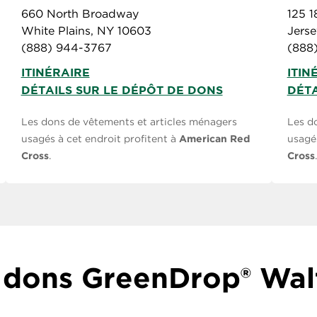
660 North Broadway
125 1
White Plains, NY 10603
Jerse
(888) 944-3767
(888
ITINÉRAIRE
ITIN
DÉTAILS SUR LE DÉPÔT DE DONS
DÉTA
Les dons de vêtements et articles ménagers
Les d
usagés à cet endroit profitent à
American Red
usagés
Cross
.
Cross
.
 dons GreenDrop® Wa