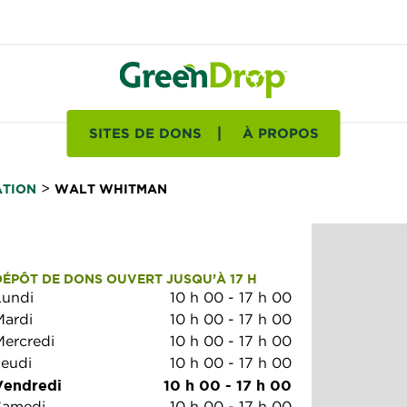
SITES DE DONS
À PROPOS
>
ATION
WALT WHITMAN
DÉPÔT DE DONS OUVERT JUSQU’À 17 H
Lundi
10 h 00
-
17 h 00
Mardi
10 h 00
-
17 h 00
Mercredi
10 h 00
-
17 h 00
Jeudi
10 h 00
-
17 h 00
Vendredi
10 h 00
-
17 h 00
Samedi
10 h 00
-
17 h 00