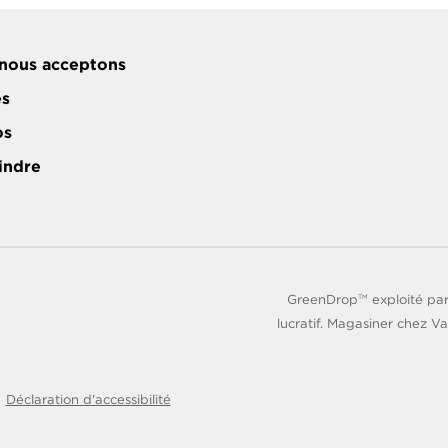
nous acceptons
es
os
indre
GreenDrop
exploité par
TM
lucratif. Magasiner chez Va
Déclaration d'accessibilité