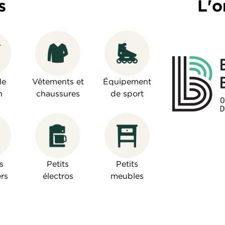
s
L'o
de
Vêtements et
Équipement
n
chaussures
de sport
s
Petits
Petits
rs
électros
meubles