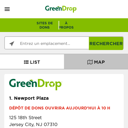
SITES DE
À
DONS
PROPOS
RECHERCHER
LIST
MAP
1.
Newport Plaza
DÉPÔT DE DONS OUVRIRA AUJOURD’HUI À 10 H
125 18th Street
Jersey City, NJ 07310