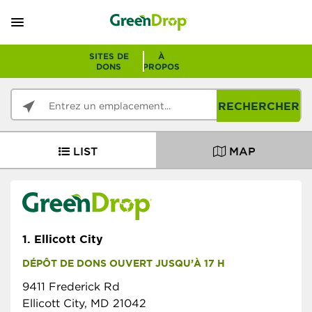
SITES DE
À
DONS
PROPOS
RECHERCHER
LIST
MAP
1.
Ellicott City
DÉPÔT DE DONS OUVERT JUSQU’À 17 H
9411 Frederick Rd
Ellicott City, MD 21042