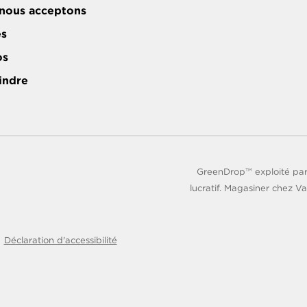
nous acceptons
es
os
indre
GreenDrop
exploité par
TM
lucratif. Magasiner chez Va
Déclaration d'accessibilité