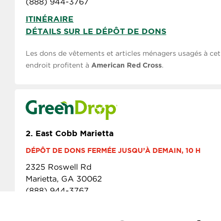
(888) 944-3767
ITINÉRAIRE
DÉTAILS SUR LE DÉPÔT DE DONS
Les dons de vêtements et articles ménagers usagés à cet
endroit profitent à
American Red Cross
.
2.
East Cobb Marietta
DÉPÔT DE DONS FERMÉE JUSQU’À DEMAIN, 10 H
2325 Roswell Rd
Marietta, GA 30062
(888) 944-3767
ITINÉRAIRE
DÉTAILS SUR LE DÉPÔT DE DONS