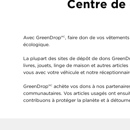
Centre de 
Les dons de vêtements et articles ménagers usagés à cet
endroit profitent à
American Red Cross
.
Avec GreenDrop
, faire don de vos vêtements 
MC
écologique.
La plupart des sites de dépôt de dons GreenD
livres, jouets, linge de maison et autres arti
vous avec votre véhicule et notre réceptionna
GreenDrop
achète vos dons à nos partenaires 
MC
communautaires. Vos articles usagés ont ensu
contribuons à protéger la planète et à détourner