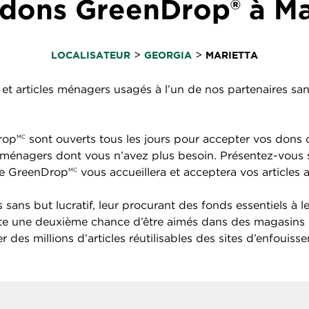
dons GreenDrop® à Ma
>
>
LOCALISATEUR
GEORGIA
MARIETTA
et articles ménagers usagés à l’un de nos partenaires sans 
rop
sont ouverts tous les jours pour accepter vos dons d
MC
cles ménagers dont vous n’avez plus besoin. Présentez-vou
ire GreenDrop
vous accueillera et acceptera vos articles 
MC
sans but lucratif, leur procurant des fonds essentiels à l
ite une deuxième chance d’être aimés dans des magasins 
 des millions d’articles réutilisables des sites d’enfouiss