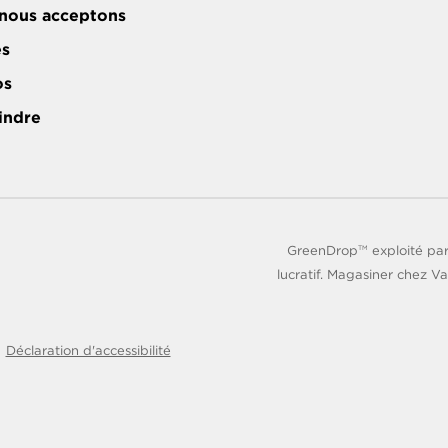
nous acceptons
es
os
indre
GreenDrop
exploité par
TM
lucratif. Magasiner chez Va
Déclaration d'accessibilité