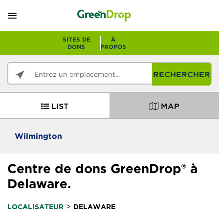
SITES DE
À
DONS
PROPOS
RECHERCHER
LIST
MAP
Wilmington
Centre de dons GreenDrop® à
Delaware.
>
LOCALISATEUR
DELAWARE