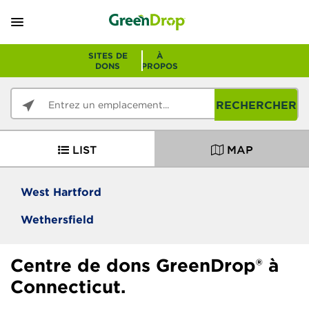
SITES DE
À
DONS
PROPOS
RECHERCHER
LIST
MAP
West Hartford
Wethersfield
Centre de dons GreenDrop® à
Connecticut.