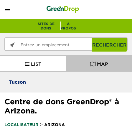
SITES DE
À
DONS
PROPOS
RECHERCHER
LIST
MAP
Tucson
Centre de dons GreenDrop® à
Arizona.
>
LOCALISATEUR
ARIZONA