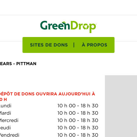
SITES DE DONS
À PROPOS
EARS - PITTMAN
DÉPÔT DE DONS OUVRIRA AUJOURD’HUI À 
0 H
Lundi
10 h 00
-
18 h 30
Mardi
10 h 00
-
18 h 30
Mercredi
10 h 00
-
18 h 30
Jeudi
10 h 00
-
18 h 30
Vendredi
10 h 00
-
18 h 30