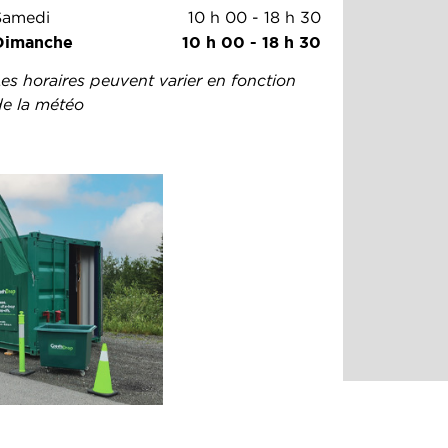
Samedi
10 h 00
-
18 h 30
Dimanche
10 h 00
-
18 h 30
es horaires peuvent varier en fonction
de la météo