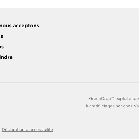
nous acceptons
es
os
indre
GreenDrop
exploité par
TM
lucratif. Magasiner chez Va
Déclaration d'accessibilité