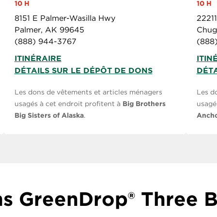
10 H
10 H
8151 E Palmer-Wasilla Hwy
2221
Palmer, AK 99645
Chug
(888) 944-3767
(888
ITINÉRAIRE
ITIN
DÉTAILS SUR LE DÉPÔT DE DONS
DÉTA
Les dons de vêtements et articles ménagers
Les d
usagés à cet endroit profitent à
Big Brothers
usagés
Big Sisters of Alaska
.
Anch
s GreenDrop® Three B