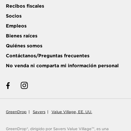
Recibos fiscales
Socios
Empleos
Bienes raíces
Quiénes somos
Contáctanos/Preguntas frecuentes
No venda ni comparta mi información personal
GreenDrop
Savers
Value Village, EE. UU.
GreenDrop®, dirigido por Savers Value Village
, es una
TM