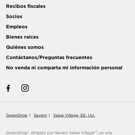
Recibos fiscales
Socios
Empleos
Bienes raíces
Quiénes somos
Contáctanos/Preguntas frecuentes
No venda ni comparta mi información personal
GreenDrop
Savers
Value Village, EE. UU.
GreenDrop®, dirigido por Savers Value Village
, es una
TM