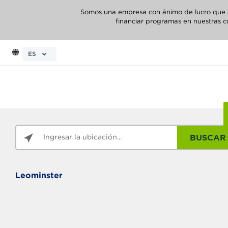
Somos una empresa con ánimo de lucro que abo
financiar programas en nuestras c
ES
BUSCAR
Leominster