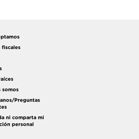
eptamos
 fiscales
s
raíces
s somos
anos/Preguntas
tes
a ni comparta mi
ción personal