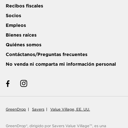
Recibos fiscales
Socios
Empleos
Bienes raíces
Quiénes somos
Contáctanos/Preguntas frecuentes
No venda ni comparta mi información personal
GreenDrop
Savers
Value Village, EE. UU.
GreenDrop®, dirigido por Savers Value Village
, es una
TM